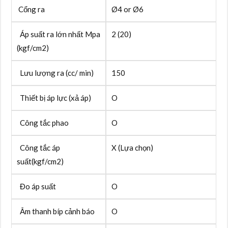
Cổng ra
Ø4 or Ø6
Áp suất ra lớn nhất Mpa
2 (20)
(kgf/cm2)
Lưu lượng ra (cc/ min)
150
Thiết bị áp lực (xả áp)
O
Công tắc phao
O
Công tắc áp
X (Lựa chọn)
suất(kgf/cm2)
Đo áp suất
O
Âm thanh bíp cảnh báo
O