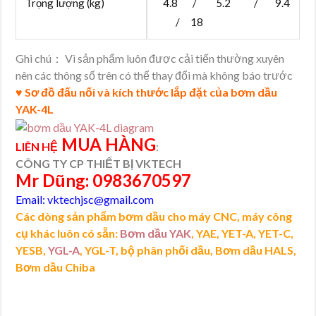
Trọng lượng (kg)
4.8 / 5.2 / 9.4
/ 18
Ghi chú： Vì sản phẩm luôn được cải tiến thường xuyên
nên các thông số trên có thể thay đổi mà không báo trước
♥ Sơ đồ đấu nối và kích thước lắp đặt của bơm dầu
YAK-4L
MUA HÀNG
LIÊN HỆ
:
CÔNG TY CP THIẾT BỊ VKTECH
Mr Dũng: 0983670597
Email: vktechjsc@gmail.com
Các dòng sản phẩm bơm dầu cho máy CNC, máy công
cụ khác luôn có sẵn:
Bơm dầu YAK
, YAE, YET-A, YET-C,
YESB,
YGL-A
, YGL-T, bộ phân phối dầu, Bơm dầu HALS,
Bơm dầu Chiba