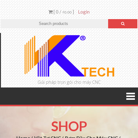
[ 0 /
]
Login
₫0.00
Giải pháp trọn gói cho máy CNC
SHOP
Home
Vật Tư CNC
Bơm Dầu Cho Máy CNC