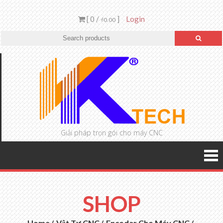
[ 0 /
]
Login
₫0.00
Giải pháp trọn gói cho máy CNC
SHOP
Home
Vật Tư CNC
Encoder Cho Máy CNC