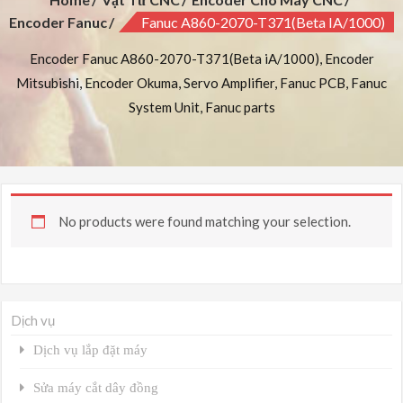
Encoder Fanuc
Fanuc A860-2070-T371(Beta IA/1000)
Encoder Fanuc A860-2070-T371(Beta iA/1000), Encoder
Mitsubishi, Encoder Okuma, Servo Amplifier, Fanuc PCB, Fanuc
System Unit, Fanuc parts
No products were found matching your selection.
Dịch vụ
Dịch vụ lắp đặt máy
Sửa máy cắt dây đồng