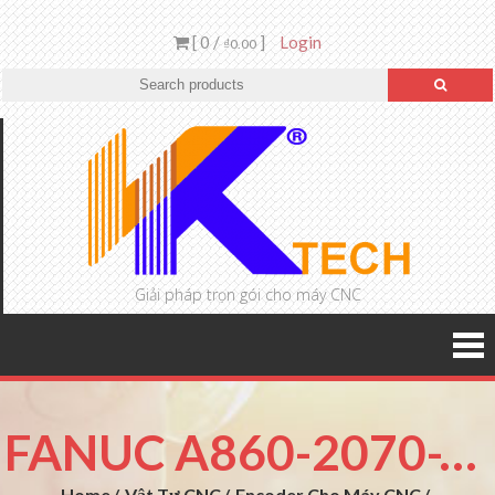
[ 0 /
]
Login
₫0.00
Giải pháp trọn gói cho máy CNC
FANUC A860-2070-T371(BETA IA/1000)
Home
Vật Tư CNC
Encoder Cho Máy CNC