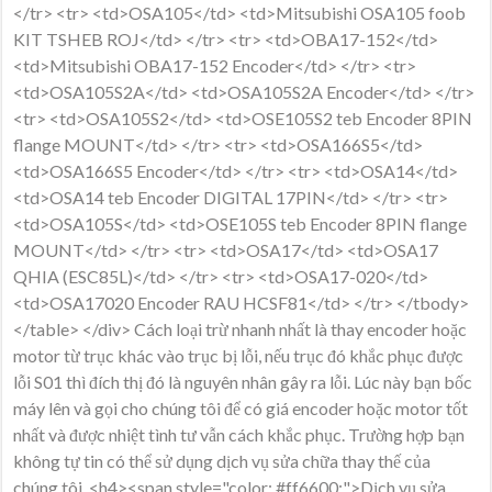
</tr> <tr> <td>OSA105</td> <td>Mitsubishi OSA105 foob
KIT TSHEB ROJ</td> </tr> <tr> <td>OBA17-152</td>
<td>Mitsubishi OBA17-152 Encoder</td> </tr> <tr>
<td>OSA105S2A</td> <td>OSA105S2A Encoder</td> </tr>
<tr> <td>OSA105S2</td> <td>OSE105S2 teb Encoder 8PIN
flange MOUNT</td> </tr> <tr> <td>OSA166S5</td>
<td>OSA166S5 Encoder</td> </tr> <tr> <td>OSA14</td>
<td>OSA14 teb Encoder DIGITAL 17PIN</td> </tr> <tr>
<td>OSA105S</td> <td>OSE105S teb Encoder 8PIN flange
MOUNT</td> </tr> <tr> <td>OSA17</td> <td>OSA17
QHIA (ESC85L)</td> </tr> <tr> <td>OSA17-020</td>
<td>OSA17020 Encoder RAU HCSF81</td> </tr> </tbody>
</table> </div> Cách loại trừ nhanh nhất là thay encoder hoặc
motor từ trục khác vào trục bị lỗi, nếu trục đó khắc phục được
lỗi S01 thì đích thị đó là nguyên nhân gây ra lỗi. Lúc này bạn bốc
máy lên và gọi cho chúng tôi để có giá encoder hoặc motor tốt
nhất và được nhiệt tình tư vẫn cách khắc phục. Trường hợp bạn
không tự tin có thể sử dụng dịch vụ sửa chữa thay thế của
chúng tôi. <h4><span style="color: #ff6600;">Dịch vụ sửa