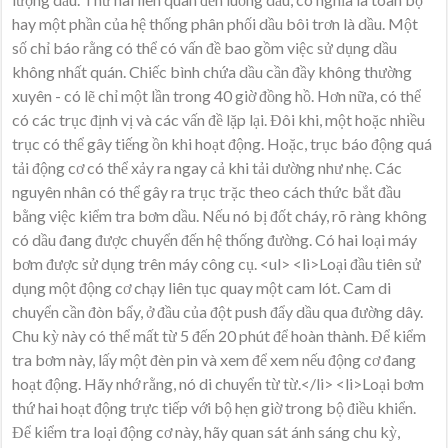
hay một phần của hệ thống phân phối dầu bôi trơn là dầu. Một
số chỉ báo rằng có thể có vấn đề bao gồm việc sử dụng dầu
không nhất quán. Chiếc bình chứa dầu cần đầy không thường
xuyên - có lẽ chỉ một lần trong 40 giờ đồng hồ. Hơn nữa, có thể
có các trục định vị và các vấn đề lặp lại. Đôi khi, một hoặc nhiều
trục có thể gây tiếng ồn khi hoạt động. Hoặc, trục báo động quá
tải động cơ có thể xảy ra ngay cả khi tải dường như nhẹ. Các
nguyên nhân có thể gây ra trục trặc theo cách thức bắt đầu
bằng việc kiểm tra bơm dầu. Nếu nó bị đốt cháy, rõ ràng không
có dầu đang được chuyển đến hệ thống đường. Có hai loại máy
bơm được sử dụng trên máy công cụ. <ul> <li>Loại đầu tiên sử
dụng một động cơ chạy liên tục quay một cam lót. Cam di
chuyển cần đòn bẩy, ở đầu của đột push đẩy dầu qua đường dây.
Chu kỳ này có thể mất từ 5 đến 20 phút để hoàn thành. Để kiểm
tra bơm này, lấy một đèn pin và xem để xem nếu động cơ đang
hoạt động. Hãy nhớ rằng, nó di chuyển từ từ.</li> <li>Loại bơm
thứ hai hoạt động trực tiếp với bộ hẹn giờ trong bộ điều khiển.
Để kiểm tra loại động cơ này, hãy quan sát ánh sáng chu kỳ,