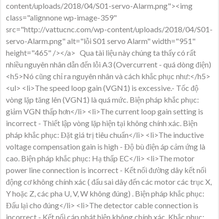
content/uploads/2018/04/S01-servo-Alarm.png"><img
class="alignnone wp-image-359"
src="http://vattucnc.com/wp-content/uploads/2018/04/S01-
servo-Alarm.png" alt="lỗi S01 servo Alarm" width="951"
height="465" /></a> Qua tài liệu này chúng ta thấy có rất
nhiều nguyên nhân dẫn đến lỗi A3 (Overcurrent - quá dòng điện)
<h5>Nó cũng chỉ ra nguyên nhân và cách khắc phục như:</h5>
<ul> <li>The speed loop gain (VGN1) is excessive.- Tốc độ
vòng lặp tăng lên (VGN1) là quá mức. Biện pháp khắc phục:
giảm VGN thấp hơn</li> <li>The current loop gain setting is
incorrect - Thiết lập vòng lặp hiện tại không chính xác. Biện
pháp khắc phục: Đặt giá trị tiêu chuẩn</li> <li>The inductive
voltage compensation gain is high - Độ bù điện áp cảm ứng là
cao. Biện pháp khắc phục: Hạ thấp EC</li> <li>The motor
power line connection is incorrect - Kết nối đường dây kết nối
động cơ không chính xác ( đấu sai dây đến các motor các trục X,
Y hoặc Z, các pha U, V, W không đúng) . Biện pháp khắc phục:
Đấu lại cho đúng</li> <li>The detector cable connection is
incorrect - Kết nối cáp phát hiện không chính xác. Khắc phục: