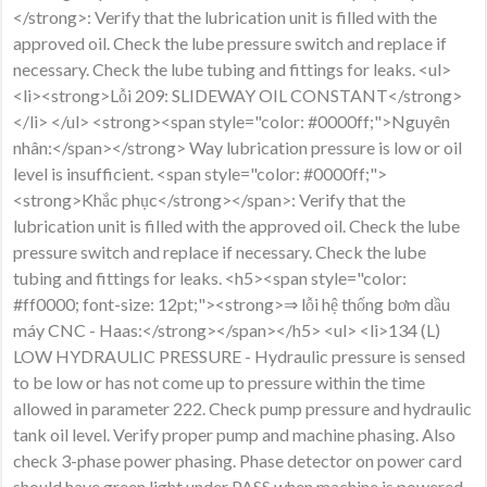
</strong>: Verify that the lubrication unit is filled with the
approved oil. Check the lube pressure switch and replace if
necessary. Check the lube tubing and fittings for leaks. <ul>
<li><strong>Lỗi 209: SLIDEWAY OIL CONSTANT</strong>
</li> </ul> <strong><span style="color: #0000ff;">Nguyên
nhân:</span></strong> Way lubrication pressure is low or oil
level is insufficient. <span style="color: #0000ff;">
<strong>Khắc phục</strong></span>: Verify that the
lubrication unit is filled with the approved oil. Check the lube
pressure switch and replace if necessary. Check the lube
tubing and fittings for leaks. <h5><span style="color:
#ff0000; font-size: 12pt;"><strong>⇒ lỗi hệ thống bơm dầu
máy CNC - Haas:</strong></span></h5> <ul> <li>134 (L)
LOW HYDRAULIC PRESSURE - Hydraulic pressure is sensed
to be low or has not come up to pressure within the time
allowed in parameter 222. Check pump pressure and hydraulic
tank oil level. Verify proper pump and machine phasing. Also
check 3-phase power phasing. Phase detector on power card
should have green light under PASS when machine is powered