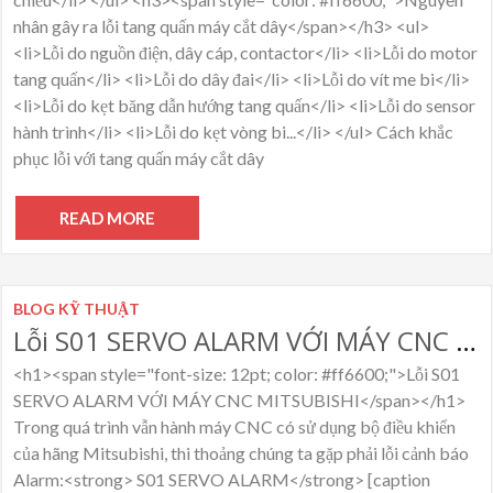
nhân gây ra lỗi tang quấn máy cắt dây</span></h3> <ul>
<li>Lỗi do nguồn điện, dây cáp, contactor</li> <li>Lỗi do motor
tang quấn</li> <li>Lỗi do dây đai</li> <li>Lỗi do vít me bi</li>
<li>Lỗi do kẹt băng dẫn hướng tang quấn</li> <li>Lỗi do sensor
hành trình</li> <li>Lỗi do kẹt vòng bi...</li> </ul> Cách khắc
phục lỗi với tang quấn máy cắt dây
READ MORE
BLOG KỸ THUẬT
Lỗi S01 SERVO ALARM VỚI MÁY CNC MITSUBISHI
<h1><span style="font-size: 12pt; color: #ff6600;">Lỗi S01
SERVO ALARM VỚI MÁY CNC MITSUBISHI</span></h1>
Trong quá trình vẫn hành máy CNC có sử dụng bộ điều khiển
của hãng Mitsubishi, thi thoảng chúng ta gặp phải lỗi cảnh báo
Alarm:<strong> S01 SERVO ALARM</strong> [caption