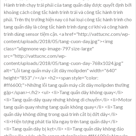
Hành trình chạy trái phải của tang quấn dây được quyết định bởi
khoảng cách công tắc hành trình trái và công tắc hành trình
phải. Trên thị trường hiện nay có hai loại công tắc hành trình cho
tang quấn dây là công tắc hành trình dạng cơ khí và công hành
trình dùng sensor tiệm cận. <a href="http://vattucnc.com/wp-
content/uploads/2018/05/tang-cuon-day.jpg"><img
class="alignnone wp-image-797 size-large"
src="http://vattucnc.com/wp-
content/uploads/2018/05/tang-cuon-day-768x1024.jpg"
alt="Lỗi tang quấn máy cắt dây molipden" width="640"
height="853" /></a> <h2><span style="color:
#ff6600;">Những lỗi tang quấn máy cắt dây molipden thường
gặp</span></h2> <ul> <li>Tang quấn dây không quay</li>
<li>Tang quấn dây quay nhưng không di chuyển</li> <li>Motor
tang quấn quay nhưng tang quấn không quay</li> <li>Tang
quấn dây không dừng trong quá trình cắt bị đứt dây</li>
<li>Hiện tượng phát tia lửa ngay trên tang quấn dây</li>
<li>Tang quấn dây bị kẹt</li> <li>Tang quấn dây không đảo
chiều</li> </ul> <h3><span style="color: #ff6600;">Nguyên