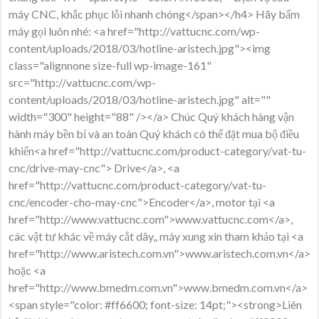
máy CNC, khắc phục lỗi nhanh chóng</span></h4> Hãy bấm
máy gọi luôn nhé: <a href="http://vattucnc.com/wp-
content/uploads/2018/03/hotline-aristech.jpg"><img
class="alignnone size-full wp-image-161"
src="http://vattucnc.com/wp-
content/uploads/2018/03/hotline-aristech.jpg" alt=""
width="300" height="88" /></a> Chúc Quý khách hàng vận
hành máy bền bỉ và an toàn Quý khách có thể đặt mua bộ điều
khiển<a href="http://vattucnc.com/product-category/vat-tu-
cnc/drive-may-cnc"> Drive</a>, <a
href="http://vattucnc.com/product-category/vat-tu-
cnc/encoder-cho-may-cnc">Encoder</a>, motor tại <a
href="http://www.vattucnc.com">www.vattucnc.com</a>,
các vật tư khác về máy cắt dây,, máy xung xin tham khảo tại <a
href="http://www.aristech.com.vn">www.aristech.com.vn</a>
hoặc <a
href="http://www.bmedm.com.vn">www.bmedm.com.vn</a>
<span style="color: #ff6600; font-size: 14pt;"><strong>Liên