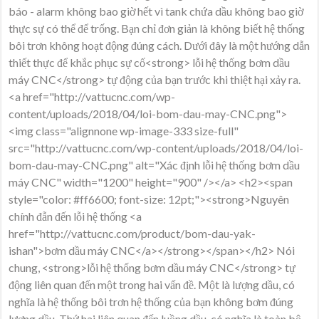
báo - alarm không bao giờ hết vì tank chứa dầu không bao giờ
thực sự có thể để trống. Bạn chỉ đơn giản là không biết hệ thống
bôi trơn không hoạt động đúng cách. Dưới đây là một hướng dẫn
thiết thực để khắc phục sự cố<strong> lỗi hệ thống bơm dầu
máy CNC</strong> tự động của bạn trước khi thiệt hại xảy ra.
<a href="http://vattucnc.com/wp-
content/uploads/2018/04/loi-bom-dau-may-CNC.png">
<img class="alignnone wp-image-333 size-full"
src="http://vattucnc.com/wp-content/uploads/2018/04/loi-
bom-dau-may-CNC.png" alt="Xác định lỗi hệ thống bơm dầu
máy CNC" width="1200" height="900" /></a> <h2><span
style="color: #ff6600; font-size: 12pt;"><strong>Nguyên
chính đẫn đến lỗi hệ thống <a
href="http://vattucnc.com/product/bom-dau-yak-
ishan">bơm dầu máy CNC</a></strong></span></h2> Nói
chung, <strong>lỗi hệ thống bơm dầu máy CNC</strong> tự
động liên quan đến một trong hai vấn đề. Một là lượng dầu, có
nghĩa là hệ thống bôi trơn hệ thống của bạn không bơm đúng
lượng dầu. Thứ hai liên quan đến luồng dầu, có nghĩa là toàn bộ