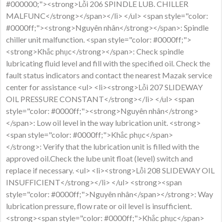
#000000;"><strong>Lỗi 206 SPINDLE LUB. CHILLER
MALFUNC</strong></span></li> </ul> <span style="color:
#0000ff;"><strong>Nguyên nhân</strong></span>: Spindle
chiller unit malfunction. <span style="color: #0000ff;">
<strong>Khắc phục</strong></span>: Check spindle
lubricating fluid level and fill with the specified oil. Check the
fault status indicators and contact the nearest Mazak service
center for assistance <ul> <li><strong>Lỗi 207 SLIDEWAY
OIL PRESSURE CONSTANT</strong></li> </ul> <span
style="color: #0000ff;"><strong>Nguyên nhân</strong>
</span>: Low oil level in the way lubrication unit. <strong>
<span style="color: #0000ff;">Khắc phục</span>
</strong>: Verify that the lubrication unit is filled with the
approved oil.Check the lube unit float (level) switch and
replace if necessary. <ul> <li><strong>Lỗi 208 SLIDEWAY OIL
INSUFFICIENT</strong></li> </ul> <strong><span
style="color: #0000ff;">Nguyên nhân</span></strong>: Way
lubrication pressure, flow rate or oil level is insufficient.
<strong><span style="color: #0000ff;">Khắc phục</span>