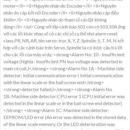
motor</li> <li>Nguyên nhân do Encoder</li> <li>Nguyên
nhân do cáp kết nối Encoder</li> <li>Nguyên nhân cáp điều
khiển</li> <li>Nguyên nhân do tham số cài đặt không
đúng</li> </ul> Cùng với lớp cảnh báo S01 còn có S03, S04 ứng
với các lỗi khác nhau sẽ có các chỉ số cụ thể như alarm reset
class:PR, NR, AR, tên servo: trục X, Y, Z, Spindle: S, T, M, N kết
hợp với các cảnh báo trên Servo, Spindle ta có được câu trả lời
cho các lỗi của máy ví dụ: <strong>Alarm No: 10 - Insufficient
voltage (Nghĩa : Insufficient PN bus voltage was detected in
main circuit.)</strong> <strong>Alarm No 1A - Machine side
detector: Initial communication error ( Initial communication
with the linear scale or the ball screw end</strong>
<strong>detector failed.)</strong> <strong>Alarm No
1B: Machine side detector:CPU error 1 (CPU initial error was
detected in the linear scale or in the ball screw end detector)
</strong> <strong>Alarm 1C: Machine side detector:
EEPROM/LED error (An error was detected in the stored data
of the linear scale memory. Or the LED deterioration was