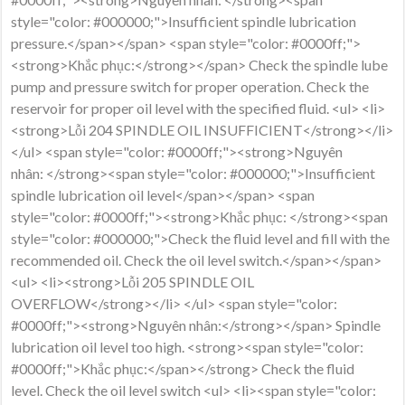
style="color: #000000;">Insufficient spindle lubrication
pressure.</span></span> <span style="color: #0000ff;">
<strong>Khắc phục:</strong></span> Check the spindle lube
pump and pressure switch for proper operation. Check the
reservoir for proper oil level with the specified fluid. <ul> <li>
<strong>Lỗi 204 SPINDLE OIL INSUFFICIENT</strong></li>
</ul> <span style="color: #0000ff;"><strong>Nguyên
nhân: </strong><span style="color: #000000;">Insufficient
spindle lubrication oil level</span></span> <span
style="color: #0000ff;"><strong>Khắc phục: </strong><span
style="color: #000000;">Check the fluid level and fill with the
recommended oil. Check the oil level switch.</span></span>
<ul> <li><strong>Lỗi 205 SPINDLE OIL
OVERFLOW</strong></li> </ul> <span style="color:
#0000ff;"><strong>Nguyên nhân:</strong></span> Spindle
lubrication oil level too high. <strong><span style="color:
#0000ff;">Khắc phục:</span></strong> Check the fluid
level. Check the oil level switch <ul> <li><span style="color: