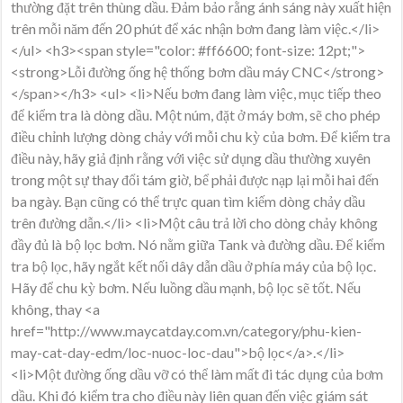
thường đặt trên thùng dầu. Đảm bảo rằng ánh sáng này xuất hiện
trên mỗi năm đến 20 phút để xác nhận bơm đang làm việc.</li>
</ul> <h3><span style="color: #ff6600; font-size: 12pt;">
<strong>Lỗi đường ống hệ thống bơm dầu máy CNC</strong>
</span></h3> <ul> <li>Nếu bơm đang làm việc, mục tiếp theo
để kiểm tra là dòng dầu. Một núm, đặt ở máy bơm, sẽ cho phép
điều chỉnh lượng dòng chảy với mỗi chu kỳ của bơm. Để kiểm tra
điều này, hãy giả định rằng với việc sử dụng dầu thường xuyên
trong một sự thay đổi tám giờ, bể phải được nạp lại mỗi hai đến
ba ngày. Bạn cũng có thể trực quan tìm kiếm dòng chảy dầu
trên đường dẫn.</li> <li>Một câu trả lời cho dòng chảy không
đầy đủ là bộ lọc bơm. Nó nằm giữa Tank và đường dầu. Để kiểm
tra bộ lọc, hãy ngắt kết nối dây dẫn dầu ở phía máy của bộ lọc.
Hãy để chu kỳ bơm. Nếu luồng dầu mạnh, bộ lọc sẽ tốt. Nếu
không, thay <a
href="http://www.maycatday.com.vn/category/phu-kien-
may-cat-day-edm/loc-nuoc-loc-dau">bộ lọc</a>.</li>
<li>Một đường ống dầu vỡ có thể làm mất đi tác dụng của bơm
dầu. Khi đó kiểm tra cho điều này liên quan đến việc giám sát