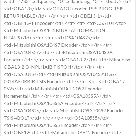
width="732" cellspacing="0" cellpadding="0"> <tbody> <tr>
<td>OBA13</td> <td>OBA13 Encoder TSIS PROG. TSIS
RETURNABLE</td> </tr> <tr> <td>OBE13-1</td>
<td>OBE13-1 Encoder</td> </tr> <tr> <td>OSA104</td>
<td>Mitsubishi OSA104 MUAJ AUTOMATION
NTAUS</td> </tr> <tr> <td>OSA104S7</td>
<td>Mitsubishi OSA104S7 Encoder</td> </tr> <tr>
<td>OSA104S2A</td> <td>Mitsubishi OSA104S2A
Encoder</td> </tr> <tr> <td>OBA13-2</td> <td>Mitsubishi
OBA13-2 O-NPLHAIB PISTON</td> </tr> <tr>
<td>OSA104S</td> <td>Mitsubishi OSA104S AD36 /
0014AF.0RBIB TSIS Encoder</td> </tr> <tr> <td>OBA17-
052</td> <td>Mitsubishi OBA17-052 Encoder
incremental</td> </tr> <tr> <td>OSA105S5A</td>
<td>Mitsubishi OSA105S5A Encoder</td> </tr> <tr>
<td>OSA104S2</td> <td>Mitsubishi OSA104S2 Encoder
TSIS 4BOLT</td> </tr> <tr> <td>OSA105S5</td>
<td>Mitsubishi OSA105S5 Encoder</td> </tr> <tr>
<td>OBE12</td> <td>Mitsubishi OBE12 Encoder</td>