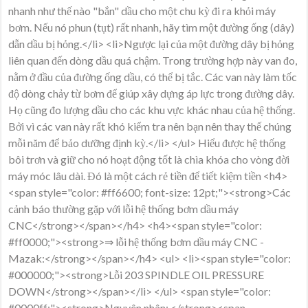
nhanh như thế nào "bắn" dầu cho một chu kỳ đi ra khỏi máy
bơm. Nếu nó phun (tụt) rất nhanh, hãy tìm một đường ống (dây)
dẫn dầu bị hỏng.</li> <li>Ngược lại của một đường dây bị hỏng
liên quan đến dòng dầu quá chậm. Trong trường hợp này van đo,
nằm ở đầu của đường ống dầu, có thể bị tắc. Các van này làm tốc
độ dòng chảy từ bơm để giúp xây dựng áp lực trong đường dây.
Họ cũng đo lượng dầu cho các khu vực khác nhau của hệ thống.
Bởi vì các van này rất khó kiểm tra nên bạn nên thay thế chúng
mỗi năm để bảo dưỡng định kỳ.</li> </ul> Hiểu được hệ thống
bôi trơn và giữ cho nó hoạt động tốt là chìa khóa cho vòng đời
máy móc lâu dài. Đó là một cách rẻ tiền để tiết kiệm tiền <h4>
<span style="color: #ff6600; font-size: 12pt;"><strong>Các
cảnh báo thường gặp với lỗi hệ thống bơm dầu máy
CNC</strong></span></h4> <h4><span style="color:
#ff0000;"><strong>⇒ lỗi hệ thống bơm dầu máy CNC -
Mazak:</strong></span></h4> <ul> <li><span style="color:
#000000;"><strong>Lỗi 203 SPINDLE OIL PRESSURE
DOWN</strong></span></li> </ul> <span style="color:
#0000ff;"><strong>Nguyên nhân: </strong><span