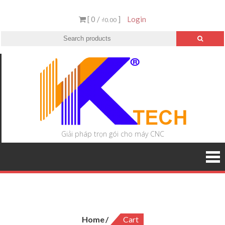
[ 0 /
]
Login
₫0.00
Giải pháp trọn gói cho máy CNC
Cart
Home
Cart