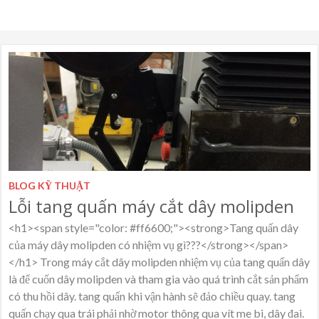
BLOG KỸ THUẬT
Lỗi tang quấn máy cắt dây molipden
<h1><span style="color: #ff6600;"><strong>Tang quấn dây
của máy dây molipden có nhiệm vụ gì???</strong></span>
</h1> Trong máy cắt dây molipden nhiệm vụ của tang quấn dây
là để cuốn dây molipden và tham gia vào quá trình cắt sản phẩm
có thu hồi dây. tang quấn khi vận hành sẽ đảo chiều quay. tang
quấn chạy qua trái phải nhờ motor thông qua vít me bi, dây đai.