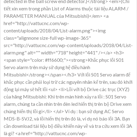
detected in the ball screw end detector.)</strong> <em>(Chi
tiết xin xem trong phần List of Alarms thuộc tài liệu ALARM /
PARAMETER MANUAL của Mitsubishi)</em> <a
href="http://vattucnc.com/wp-
content/uploads/2018/04/List-alarm.png"><img
class="alignnone size-full wp-image-365"
src="http://vattucnc.com/wp-content/uploads/2018/04/List-
alarm.png" alt="" width="718" height="441" /></a> <h3>
<span style="color: #ff6600;"><strong>Khắc phục lỗi S01
Servo alarm trên máy sử dụng hệ điều hành
Mitsubishi</strong></span></h3> Với lỗi S01 Servo alarm để
khắc phục cần phải loại trừ các nguyên nhân kể trên, sau đó khởi
động lại máy sẽ hết lỗi <ul> <li>Lỗi với bộ Drive các trục (XYZ)
của hãng Mitsubishi: Khi trên màn hình xảy ra lỗi : S01 Servo
alarm, chúng ta cần nhìn trên đèn led hiển thị trên bộ Drive xem
chúng hiển thị lỗi gì</li> </ul> Ví dụ : bạn sử dụng AC Servo
MDS-B-SVJ2, và lỗi hiển thị trên đó là, ví dụ nó báo lỗi 3A. Bạn
cần download tài liệu bộ điều khiển này về và tra cứu xem lỗi 3A
là gì? <a href="http://vattucnc.com/wp-