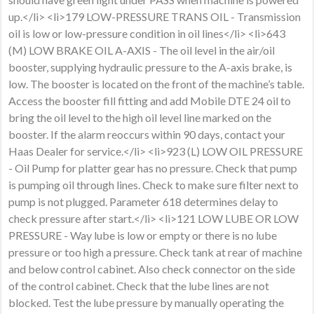
up.</li> <li>179 LOW-PRESSURE TRANS OIL - Transmission
oil is low or low-pressure condition in oil lines</li> <li>643
(M) LOW BRAKE OIL A-AXIS - The oil level in the air/oil
booster, supplying hydraulic pressure to the A-axis brake, is
low. The booster is located on the front of the machine’s table.
Access the booster fill fitting and add Mobile DTE 24 oil to
bring the oil level to the high oil level line marked on the
booster. If the alarm reoccurs within 90 days, contact your
Haas Dealer for service.</li> <li>923 (L) LOW OIL PRESSURE
- Oil Pump for platter gear has no pressure. Check that pump
is pumping oil through lines. Check to make sure filter next to
pump is not plugged. Parameter 618 determines delay to
check pressure after start.</li> <li>121 LOW LUBE OR LOW
PRESSURE - Way lube is low or empty or there is no lube
pressure or too high a pressure. Check tank at rear of machine
and below control cabinet. Also check connector on the side
of the control cabinet. Check that the lube lines are not
blocked. Test the lube pressure by manually operating the