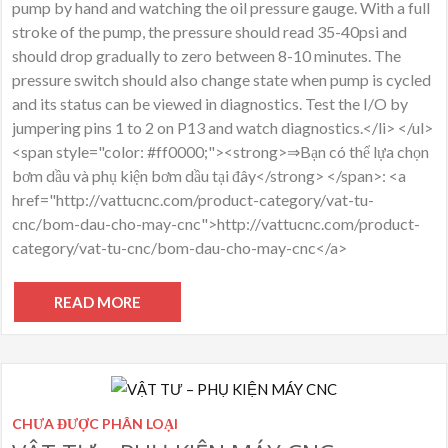
pump by hand and watching the oil pressure gauge. With a full
stroke of the pump, the pressure should read 35-40psi and
should drop gradually to zero between 8-10 minutes. The
pressure switch should also change state when pump is cycled
and its status can be viewed in diagnostics. Test the I/O by
jumpering pins 1 to 2 on P13 and watch diagnostics.</li> </ul>
<span style="color: #ff0000;"><strong>⇒Bạn có thể lựa chọn
bơm dầu và phụ kiện bơm dầu tại đây</strong> </span>: <a
href="http://vattucnc.com/product-category/vat-tu-
cnc/bom-dau-cho-may-cnc">http://vattucnc.com/product-
category/vat-tu-cnc/bom-dau-cho-may-cnc</a>
READ MORE
CHƯA ĐƯỢC PHÂN LOẠI