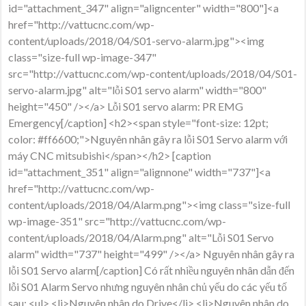
id="attachment_347" align="aligncenter" width="800"]<a
href="http://vattucnc.com/wp-
content/uploads/2018/04/S01-servo-alarm.jpg"><img
class="size-full wp-image-347"
src="http://vattucnc.com/wp-content/uploads/2018/04/S01-
servo-alarm.jpg" alt="lỗi S01 servo alarm" width="800"
height="450" /></a> Lỗi S01 servo alarm: PR EMG
Emergency[/caption] <h2><span style="font-size: 12pt;
color: #ff6600;">Nguyên nhân gây ra lỗi S01 Servo alarm với
máy CNC mitsubishi</span></h2> [caption
id="attachment_351" align="alignnone" width="737"]<a
href="http://vattucnc.com/wp-
content/uploads/2018/04/Alarm.png"><img class="size-full
wp-image-351" src="http://vattucnc.com/wp-
content/uploads/2018/04/Alarm.png" alt="Lỗi S01 Servo
alarm" width="737" height="499" /></a> Nguyên nhân gây ra
lỗi S01 Servo alarm[/caption] Có rất nhiều nguyên nhân dẫn đến
lỗi S01 Alarm Servo nhưng nguyên nhân chủ yếu do các yếu tố
sau: <ul> <li>Nguyên nhân do Drive</li> <li>Nguyên nhân do