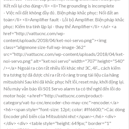
Kết nối lại cho đúng</li> <li>The grounding is incomplete
- Việc nối đất không đầy đủ . Biện pháp khắc phục: Nối đất an
toàn</li> <li>Amplifier fault - Lỗi bộ Amplifier. Biện pháp khắc
phục: Kiểm tra tính lặp lại - thay thế Amplifier</li> </ul> <a
href="http://vattucnc.com/wp-
content/uploads/2018/04/ket-noi-servo.png"><img
class="alignnone size-full wp-image-362"
src="http://vattucnc.com/wp-content/uploads/2018/04/ket-
noi-servo.png" alt="ket noi servo" width="707" height="540"
/></a> Ngoài ra còn rất nhiều lỗi khác như 3C, 4F... cách kiểm
tra tương tự đã được chỉ ra rất rõ ràng trong tài liệu của hãng
mitsubishi Sau khi đã khắc phục hết lỗi, reset máy, khởi động lại.
Nếu máy vẫn báo lỗi S01 Servo alarm ta có thể nghĩ đến lỗi do
motor hoặc <a href="http://vattucnc.com/product-
category/vat-tu-cnc/encoder-cho-may-cnc">encoder.</a>
<h6><span style="font-size: 12pt; color: #ff6600;">Các dòng
Encoder phổ biến của Mitsubishi như:</span></h6> <div>
</div> <div> <table style="height: 649px;" border="1"