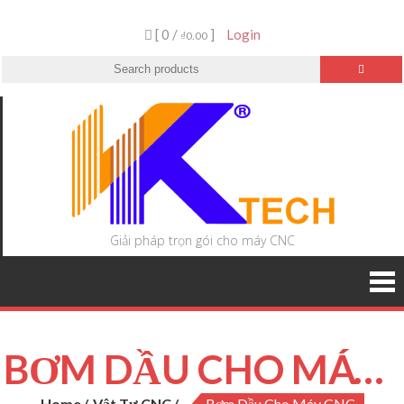
[ 0 /
]
Login
₫0.00
Giải pháp trọn gói cho máy CNC
BƠM DẦU CHO MÁY CNC
Home
Vật Tư CNC
Bơm Dầu Cho Máy CNC