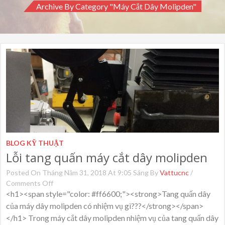
Archive By Category "Máy Cắt Dây Molipden"
BLOG KỸ THUẬT
Lỗi tang quấn máy cắt dây molipden
Posted On Tháng Năm 31, 2018 At 9:05 Sáng By
Vattucnc
/
Comments Off
On
Lỗi
<h1><span style="color: #ff6600;"><strong>Tang quấn dây
Tang
của máy dây molipden có nhiệm vụ gì???</strong></span>
Quấn
</h1> Trong máy cắt dây molipden nhiệm vụ của tang quấn dây
Máy