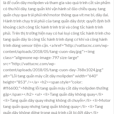
Cắt
là để cuốn dây molipden và tham gia vào quá trình cắt sản phẩm
Dây
có thu hồi dây. tang quấn khi vận hành sẽ đảo chiều quay. tang
Molipden
quấn chạy qua trái phải nhờ motor thông qua vít me bi, dây đai.
Hành trình chạy trái phải của tang quấn dây được quyết định bởi
khoảng cách công tắc hành trình trái và công tắc hành trình
phải. Trên thị trường hiện nay có hai loại công tắc hành trình cho
tang quấn dây là công tắc hành trình dạng cơ khí và công hành
trình dùng sensor tiệm cận. <a href="http://vattucnc.com/wp-
content/uploads/2018/05/tang-cuon-day.jpg"><img
class="alignnone wp-image-797 size-large"
src="http://vattucnc.com/wp-
content/uploads/2018/05/tang-cuon-day-768x1024.jpg"
alt="Lỗi tang quấn máy cắt dây molipden" width="640"
height="853" /></a> <h2><span style="color:
#ff6600;">Những lỗi tang quấn máy cắt dây molipden thường
gặp</span></h2> <ul> <li>Tang quấn dây không quay</li>
<li>Tang quấn dây quay nhưng không di chuyển</li> <li>Motor
tang quấn quay nhưng tang quấn không quay</li> <li>Tang
quấn dây không dừng trong quá trình cắt bị đứt dây</li>