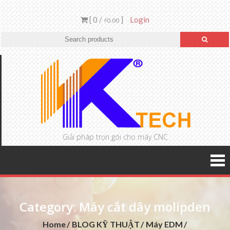
[ 0 /
]
Login
₫0.00
Giải pháp trọn gói cho máy CNC
Category: Máy cắt dây molipden
Home
BLOG KỸ THUẬT
Máy EDM