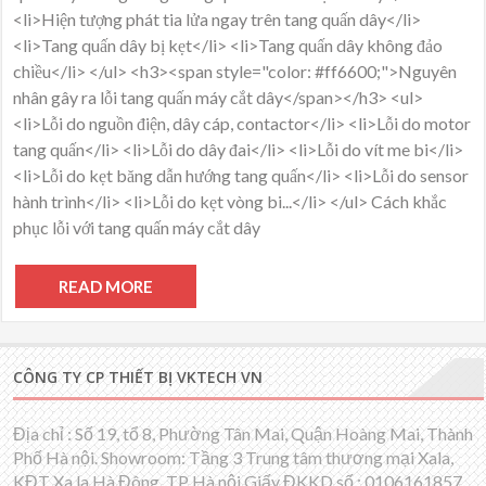
<li>Hiện tượng phát tia lửa ngay trên tang quấn dây</li>
<li>Tang quấn dây bị kẹt</li> <li>Tang quấn dây không đảo
chiều</li> </ul> <h3><span style="color: #ff6600;">Nguyên
nhân gây ra lỗi tang quấn máy cắt dây</span></h3> <ul>
<li>Lỗi do nguồn điện, dây cáp, contactor</li> <li>Lỗi do motor
tang quấn</li> <li>Lỗi do dây đai</li> <li>Lỗi do vít me bi</li>
<li>Lỗi do kẹt băng dẫn hướng tang quấn</li> <li>Lỗi do sensor
hành trình</li> <li>Lỗi do kẹt vòng bi...</li> </ul> Cách khắc
phục lỗi với tang quấn máy cắt dây
READ MORE
CÔNG TY CP THIẾT BỊ VKTECH VN
Địa chỉ : Số 19, tổ 8, Phường Tân Mai, Quận Hoàng Mai, Thành
Phố Hà nội. Showroom: Tầng 3 Trung tâm thương mại Xala,
KĐT Xa la Hà Đông, TP Hà nội Giấy ĐKKD số : 0106161857